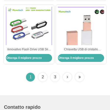
Innovativo Flash Drive USB Slim
Chiavetta USB di cristallo
Metal USB 3.0 64G con logo
promozionale delle chiavette USB
Ottenga il migliore prezzo
Ottenga il migliore prezzo
personalizzato impermeabile
su ordinazione ad alta velocità
LED di forma USB2.0/3.0 per il
regalo di affari
1
2
3
Contatto rapido