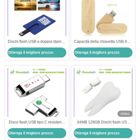
Dischi flash USB a doppia stampa
Capacità della chiavetta USB 4GB
con capacità da 128 MB a 256 GB
8GB 16GB dell'OEM Logo Maple
Ottenga il migliore prezzo
Ottenga il migliore prezzo
Wooden per lo Smart Device
video
Disco flash USB tipo C resistente
64MB 128GB Dischi flash USB
all'acqua in argento con grande
personalizzati 2.0 / 3.0 Tipo di
Ottenga il migliore prezzo
Ottenga il migliore prezzo
capacità 512 GB personalizzato
interfaccia per prodotti