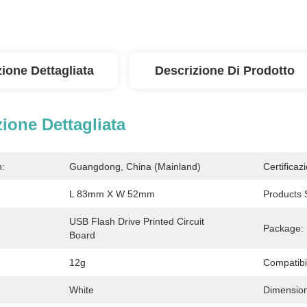
ione Dettagliata
Descrizione Di Prodotto
ione Dettagliata
n:
Guangdong, China (Mainland)
Certificaz
L 83mm X W 52mm
Products 
USB Flash Drive Printed Circuit 
Package:
Board
12g
Compatibil
White
Dimension