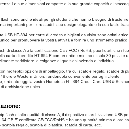
ferenze.Le sue dimensioni compatte e la sua grande capacità di stoccagg
flash sono anche ideali per gli studenti che hanno bisogno di trasferir
rca importanti per i loro studi.Il suo design elegante e la sua facile tras
ette USB HT-894 per carte di credito e biglietti da visita sono ottimi art
ico per promuovere la vostra attività e fornire uno strumento pratico per 
ash di classe A e la certificazione CE / FCC / RoHS, puoi fidarti che i tuo
ella carta di credito HT-894.E con un ordine minimo di solo 30 pezzi e u
ilmente soddisfare le esigenze di qualsiasi azienda o individuo.
con molteplici opzioni di imballaggio, tra cui scatole regalo, scatole di p
 48 ore.e Western Union, rendendola conveniente per ogni cliente.
te, ordinate oggi la vostra Hometech HT-894 Credit Card USB & Business
di archiviazione unica.
zazione:
ip flash di alta qualità di classe A, il dispositivo di archiviazione USB 
 64 GB.E' certificato CE/FCC/RoHS e ha una quantità minima di ordinazio
scatola regalo, scatola di plastica, scatola di carta, ecc.