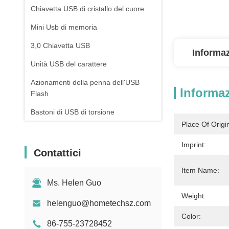
Chiavetta USB di cristallo del cuore
Mini Usb di memoria
3,0 Chiavetta USB
Informaz
Unità USB del carattere
Azionamenti della penna dell'USB
Informaz
Flash
Bastoni di USB di torsione
Place Of Origi
USB a forma di chiave
Imprint:
La Banca di potere del rossetto
Contattici
Azionamenti dell'USB Flash della
Item Name:
cordicella
Ms. Helen Guo
Weight:
helenguo@hometechsz.com
Color:
86-755-23728452