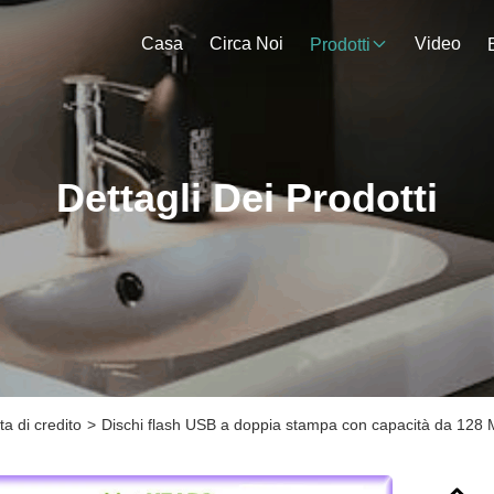
Casa
Circa Noi
Video
Prodotti
Dettagli Dei Prodotti
a di credito
>
Dischi flash USB a doppia stampa con capacità da 128