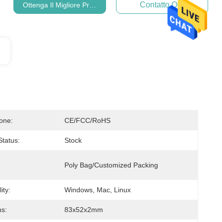
Contatto Ora
Ottenga Il Migliore Prezzo
ione:
CE/FCC/RoHS
Status:
Stock
Poly Bag/customized Packing
ity:
Windows, Mac, Linux
s:
83x52x2mm