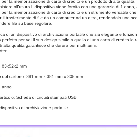
 per la memorizzazione di carte di credito è un prodotto di alta qualità, 
sistere all'usura.Il dispositivo viene fornito con una garanzia di 1 anno,
B per la memorizzazione di carte di credito è un strumento versatile che p
il trasferimento di file da un computer ad un altro, rendendolo una scel
idere file su base regolare.
rca di un dispositivo di archiviazione portatile che sia elegante e funzion
a perfetta per voi.Il suo design simile a quello di una carta di credito lo
i alta qualità garantisce che durerà per molti anni.
tto:
i: 83x52x2 mm
 del cartone: 381 mm x 381 mm x 305 mm
1 anno
articolo: Scheda di circuiti stampati USB
ispositivo di archiviazione portatile