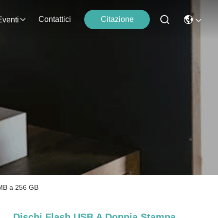
Contattici
Citazione
Eventi
 MB a 256 GB
Dischi Flash USB A Doppia Stampa