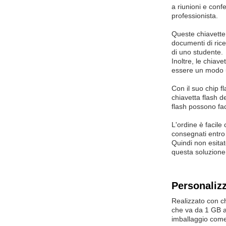
a riunioni e con
professionista.
Queste chiavette 
documenti di rice
di uno studente.
Inoltre, le chiav
essere un modo un
Con il suo chip fl
chiavetta flash d
flash possono fac
L'ordine è facile 
consegnati entro
Quindi non esita
questa soluzione 
Personaliz
Realizzato con ch
che va da 1 GB a
imballaggio come 