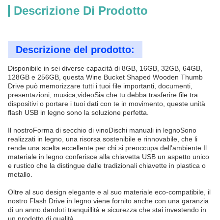
Descrizione Di Prodotto
Descrizione del prodotto:
Disponibile in sei diverse capacità di 8GB, 16GB, 32GB, 64GB,
128GB e 256GB, questa Wine Bucket Shaped Wooden Thumb
Drive può memorizzare tutti i tuoi file importanti, documenti,
presentazioni, musica,videoSia che tu debba trasferire file tra
dispositivi o portare i tuoi dati con te in movimento, queste unità
flash USB in legno sono la soluzione perfetta.
Il nostro
Forma di secchio di vino
Dischi manuali in legno
Sono
realizzati in legno, una risorsa sostenibile e rinnovabile, che li
rende una scelta eccellente per chi si preoccupa dell'ambiente.Il
materiale in legno conferisce alla chiavetta USB un aspetto unico
e rustico che la distingue dalle tradizionali chiavette in plastica o
metallo.
Oltre al suo design elegante e al suo materiale eco-compatibile, il
nostro Flash Drive in legno viene fornito anche con una garanzia
di un anno.dandoti tranquillità e sicurezza che stai investendo in
un prodotto di qualità.