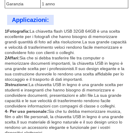
Garanzia
1 anno
Applicazioni:
1Fotografia:
La chiavetta flash USB 32GB 64GB è una scelta
eccellente per i fotografi che hanno bisogno di memorizzare
grandi quantità di foto ad alta risoluzione.La sua grande capacità
e velocità di trasferimento veloci rendono facile memorizzare e
condividere foto con clienti o colleghi.
2Affari:
Sia che si debba trasferire file tra computer o
memorizzare documenti importanti, la chiavetta USB in legno è
una grande scelta per i professionisti.Il suo design elegante e la
sua costruzione durevole lo rendono una scelta affidabile per lo
stoccaggio e il trasporto di dati importanti.
3Istruzione:
La chiavetta USB in legno è una grande scelta per
studenti e insegnanti che hanno bisogno di memorizzare e
condividere documenti, presentazioni e altri file.La sua grande
capacità e le sue velocità di trasferimento rendono facile
condividere informazioni con compagni di classe o colleghi.
4- Per uso personale:
Sia che tu debba memorizzare musica,
film o altri file personali, la chiavetta USB in legno è una grande
scelta.Il suo materiale di legno naturale e il suo design unico lo
rendono un accessorio elegante e funzionale per i vostri
dispositivi elettronici.