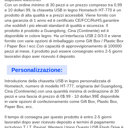
Con un ordine minimo di 30 pezzi e un prezzo compreso tra 0,99
e 10 dollari.99, la chiavetta USB in legno Hometech HT-770 è un
prodotto di alta qualità e a prezzi accessibili. Viene fornito con
una garanzia di 1 anno ed è certificato CE/FCC/RoHS,garantire
che soddisfi i più elevati standard di qualità e sicurezza. Il
prodotto è prodotto a Guangdong, Cina (Continente) ed è
disponibile in colore legno. Ha un'interfaccia USB 2.0/3.0 e viene
fornito con varie opzioni di imballaggio come Gift Box / Plastic Box
/ Paper Box / ecc.Con capacità di approvvigionamento di 100000
pezzi al mese, il prodotto può essere consegnato entro 2-5 giorni
lavorativi dopo aver ricevuto il deposito.
Personalizzazione:
Introduzione della chiavetta USB in legno personalizzata di
Hometech, numero di modello HT-777, originaria del Guangdong,
Cina (Continente).con una quantità minima di ordinazione di 30
pezzi e una fascia di prezzo di 0$.99 - 10 dollari.99È disponibile
in varie opzioni di confezionamento come Gift Box, Plastic Box,
Paper Box, ecc.
Il tempo di consegna per questo prodotto è entro 2-5 giorni
lavorativi dopo aver ricevuto deposito e termini di pagamento
includono T / T, Paypal, Western Union.Questo USB Flash Drive è