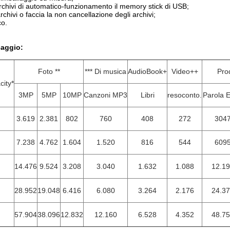
archivi di automatico-funzionamento il memory stick di USB;
archivi o faccia la non cancellazione degli archivi;
co.
caggio:
Foto **
*** Di musica
AudioBook+
Video++
Pro
city*
3MP
5MP
10MP
Canzoni MP3
Libri
resoconto.
Parola E
3.619
2.381
802
760
408
272
304
7.238
4.762
1.604
1.520
816
544
609
14.476
9.524
3.208
3.040
1.632
1.088
12.1
28.952
19.048
6.416
6.080
3.264
2.176
24.3
57.904
38.096
12.832
12.160
6.528
4.352
48.7