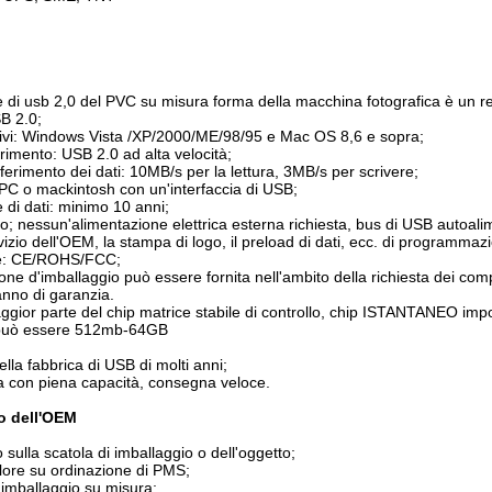
di usb 2,0 del PVC su misura forma della macchina fotografica è un r
SB 2.0;
tivi: Windows Vista /XP/2000/ME/98/95 e Mac OS 8,6 e sopra;
erimento: USB 2.0 ad alta velocità;
sferimento dei dati: 10MB/s per la lettura, 3MB/s per scrivere;
 PC o mackintosh con un'interfaccia di USB;
di dati: minimo 10 anni;
so; nessun'alimentazione elettrica esterna richiesta, bus di USB autoali
rvizio dell'OEM, la stampa di logo, il preload di dati, ecc. di program
ne: CE/ROHS/FCC;
one d'imballaggio può essere fornita nell'ambito della richiesta dei comp
anno di garanzia.
ggior parte del chip matrice stabile di controllo, chip ISTANTANEO impo
 può essere 512mb-64GB
lla fabbrica di USB di molti anni;
a con piena capacità, consegna veloce.
io dell'OEM
sulla scatola di imballaggio o dell'oggetto;
olore su ordinazione di PMS;
 imballaggio su misura;