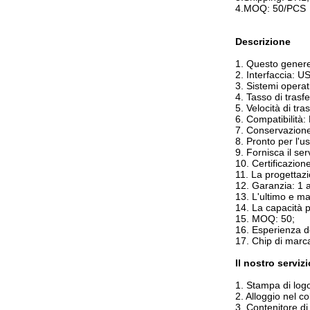
4.MOQ: 50/PCS
Descrizione
1.
Questo genere 
2.
Interfaccia: U
3.
Sistemi opera
4.
Tasso di trasf
5.
Velocità di tra
6.
Compatibilità:
7.
Conservazione 
8.
Pronto per l'u
9.
Fornisca il se
10.
Certificazio
11.
La progettazi
12.
Garanzia: 1 
13.
L'ultimo e ma
14.
La capacità
15.
MOQ: 50;
16.
Esperienza de
17.
Chip di marc
Il nostro serviz
1.
Stampa di logo 
2.
Alloggio nel c
3.
Contenitore di