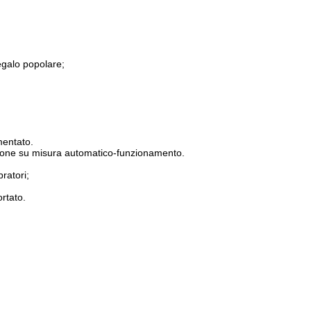
egalo popolare;
mentato.
mazione su misura automatico-funzionamento.
ratori;
rtato.