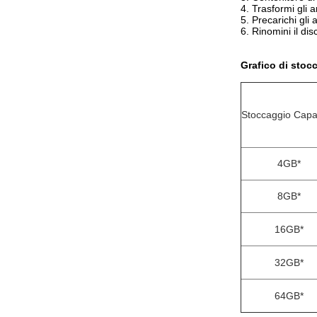
4.
Trasformi gli 
5.
Precarichi gli 
6.
Rinomini il dis
Grafico di stoc
Stoccaggio Capa
4GB*
8GB*
16GB*
32GB*
64GB*