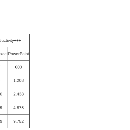
ductivity+++
xcel
PowerPoint
7
609
5
1.208
90
2.438
79
4.875
59
9.752