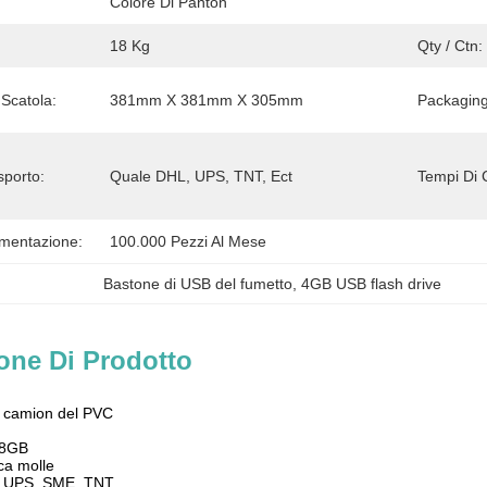
Colore Di Panton
18 Kg
Qty / Ctn:
Scatola:
381mm X 381mm X 305mm
Packaging
sporto:
Quale DHL, UPS, TNT, Ect
Tempi Di 
imentazione:
100.000 Pezzi Al Mese
Bastone di USB del fumetto
, 
4GB USB flash drive
one Di Prodotto
l camion del PVC
/8GB
ica molle
, UPS, SME, TNT