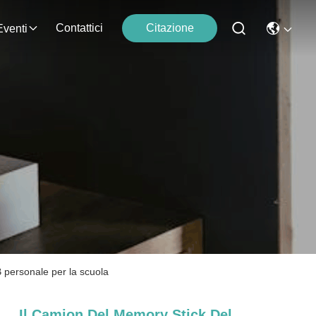
Contattici
Citazione
Eventi
 personale per la scuola
Il Camion Del Memory Stick Del