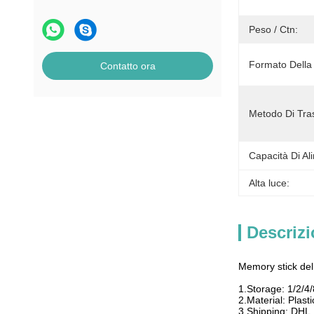
Peso / Ctn:
Formato Della 
Contatto ora
Metodo Di Tra
Capacità Di Al
Alta luce:
Descrizi
Memory stick de
1.Storage: 1/2/4
2.Material: Plast
3.Shipping: DHL