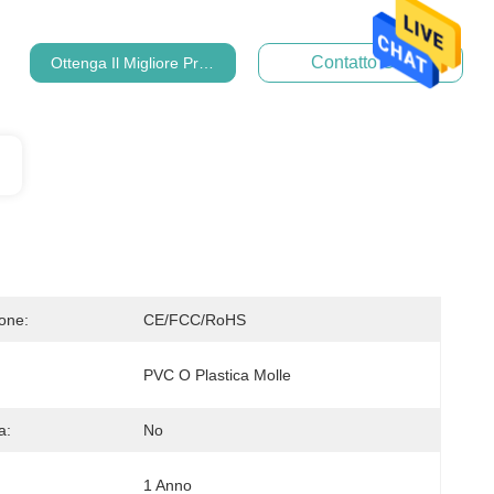
Contatto Ora
Ottenga Il Migliore Prezzo
ione:
CE/FCC/RoHS
PVC O Plastica Molle
a:
No
1 Anno