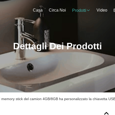
Casa
Circa Noi
Video
Prodotti
Dettagli Dei Prodotti
el memory stick del camion 4GB/8GB ha personalizzato la chiavetta USB