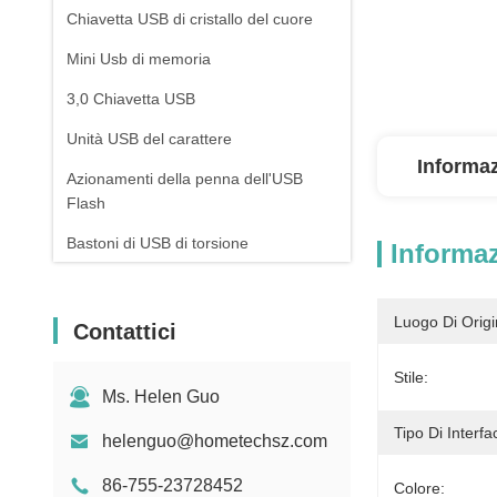
Chiavetta USB di cristallo del cuore
Mini Usb di memoria
3,0 Chiavetta USB
Unità USB del carattere
Informaz
Azionamenti della penna dell'USB
Flash
Bastoni di USB di torsione
Informaz
USB a forma di chiave
Luogo Di Origi
La Banca di potere del rossetto
Contattici
Azionamenti dell'USB Flash della
Stile:
cordicella
Ms. Helen Guo
Tipo Di Interfa
helenguo@hometechsz.com
86-755-23728452
Colore: