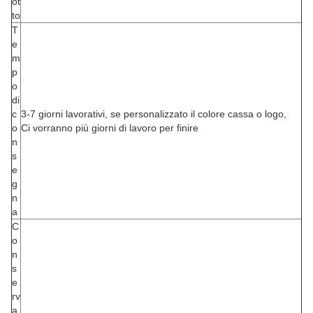
ot
to
T
e
m
p
o
di
c
3-7 giorni lavorativi, se personalizzato il colore cassa o logo,
o
Ci vorranno più giorni di lavoro per finire
n
s
e
g
n
a
C
o
n
s
e
rv
a