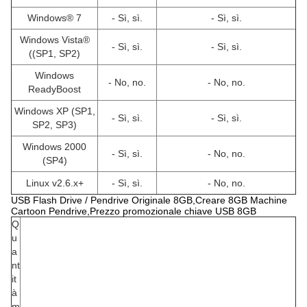
Windows® 7
- Sì, sì.
- Sì, sì.
Windows Vista®
- Sì, sì.
- Sì, sì.
((SP1, SP2)
Windows
- No, no.
- No, no.
ReadyBoost
Windows XP (SP1,
- Sì, sì.
- Sì, sì.
SP2, SP3)
Windows 2000
- Sì, sì.
- No, no.
(SP4)
Linux v2.6.x+
- Sì, sì.
- No, no.
USB Flash Drive / Pendrive Originale 8GB,Creare 8GB Machine
Cartoon Pendrive,Prezzo promozionale chiave USB 8GB
Q
u
a
nt
it
à
m