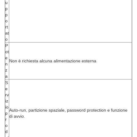
u
p
p
o
rt
at
o
P
ot
e
Non è richiesta alcuna alimentazione esterna
n
z
a
S
e
rv
iz
io
Auto-run, partizione spaziale, password protection e funzione
p
di avvio.
r
o
d