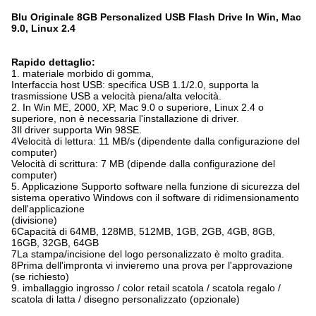
Blu Originale 8GB Personalized USB Flash Drive In Win, Mac
9.0, Linux 2.4
Rapido dettaglio:
1. materiale morbido di gomma,
Interfaccia host USB: specifica USB 1.1/2.0, supporta la
trasmissione USB a velocità piena/alta velocità.
2. In Win ME, 2000, XP, Mac 9.0 o superiore, Linux 2.4 o
superiore, non è necessaria l'installazione di driver.
3Il driver supporta Win 98SE.
4Velocità di lettura: 11 MB/s (dipendente dalla configurazione del
computer)
Velocità di scrittura: 7 MB (dipende dalla configurazione del
computer)
5. Applicazione Supporto software nella funzione di sicurezza del
sistema operativo Windows con il software di ridimensionamento
dell'applicazione
(divisione)
6Capacità di 64MB, 128MB, 512MB, 1GB, 2GB, 4GB, 8GB,
16GB, 32GB, 64GB
7La stampa/incisione del logo personalizzato è molto gradita.
8Prima dell'impronta vi invieremo una prova per l'approvazione
(se richiesto)
9. imballaggio ingrosso / color retail scatola / scatola regalo /
scatola di latta / disegno personalizzato (opzionale)