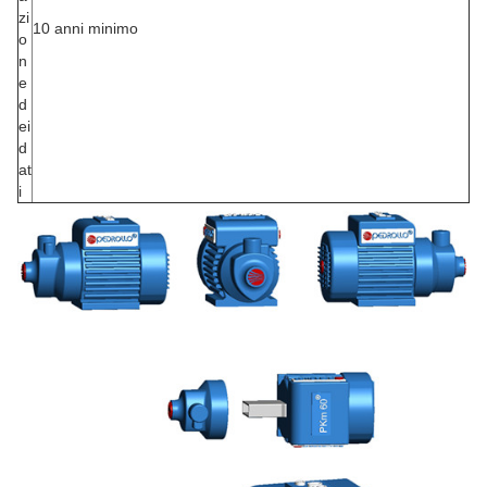
zi
10 anni minimo
o
n
e
d
ei
d
at
i