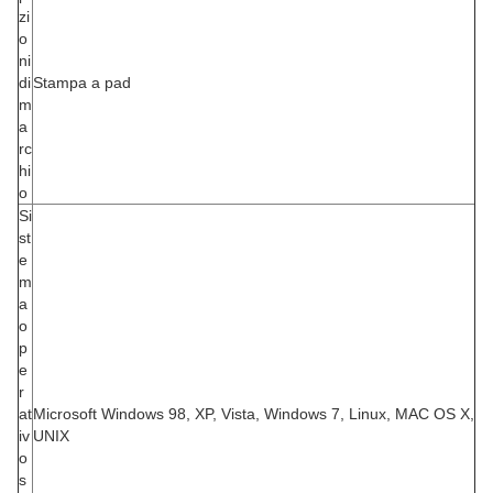
zi
o
ni
di
Stampa a pad
m
a
rc
hi
o
Si
st
e
m
a
o
p
e
r
at
Microsoft Windows 98, XP, Vista, Windows 7, Linux, MAC OS X,
iv
UNIX
o
s