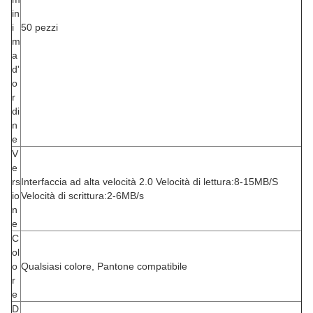
in
i
50 pezzi
m
a
d'
o
r
di
n
e
V
e
rs
Interfaccia ad alta velocità 2.0 Velocità di lettura:8-15MB/S
io
Velocità di scrittura:2-6MB/s
n
e
C
ol
o
Qualsiasi colore, Pantone compatibile
r
e
D