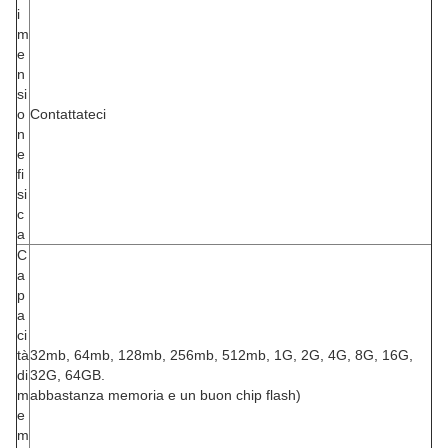
i
m
e
n
si
o
Contattateci
n
e
fi
si
c
a
C
a
p
a
ci
tà
32mb, 64mb, 128mb, 256mb, 512mb, 1G, 2G, 4G, 8G, 16G,
di
32G, 64GB.
m
abbastanza memoria e un buon chip flash)
e
m