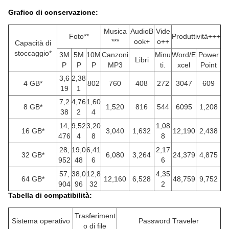
Grafico di conservazione:
Musica
AudioB
Vide
Foto**
Produttività+++
***
ook+
o++
Capacità di
stoccaggio*
3M
5M
10M
Canzoni
Minu
Word/E
Power
Libri
P
P
P
MP3
ti.
xcel
Point
3,6
2,38
4 GB*
802
760
408
272
3047
609
19
1
7,2
4,76
1,60
8 GB*
1,520
816
544
6095
1,208
38
2
4
14,
9,52
3,20
1,08
16 GB*
3,040
1,632
12,190
2,438
476
4
8
8
28,
19,0
6,41
2,17
32 GB*
6,080
3,264
24,379
4,875
952
48
6
6
57,
38,0
12,8
4,35
64 GB*
12,160
6,528
48,759
9,752
904
96
32
2
Tabella di compatibilità:
Trasferiment
Sistema operativo
Password Traveler
o di file