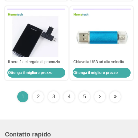
cellulare
Il nero 2 del regalo di promozione
Chiavetta USB ad alta velocità del
in 1 chiavetta USB 64GB del
telefono cellulare di OTG
Ottenga il migliore prezzo
Ottenga il migliore prezzo
telefono cellulare della chiavetta
USB 4gb 8gb 16gb 32gb
1
2
3
4
5
Contatto rapido