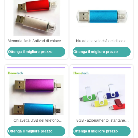
Memoria flash Antivari di chiavetta
blu ad alta velocità del disco di
USB del telefono cellulare di USB
chiavetta USB U del telefono
Ottenga il migliore prezzo
Ottenga il migliore prezzo
2.0 di OTG con il logo stampato
cellulare di 2GB OTG, 10MB/s
Chiavetta USB del telefono
8GB - azionamento istantaneo
cellulare dell'OEM, micro chiavetta
32GB USB 2.0/1,1 su ordinazione
Ottenga il migliore prezzo
Ottenga il migliore prezzo
USB della doppia porta con il
per la chiavetta USB del Samsung
micro Usb per Android
Galaxy Note/nesso/telefono