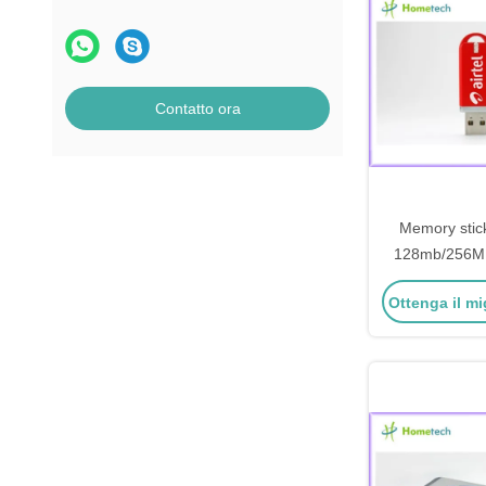
Contatto ora
Memory stic
128mb/256MB
USB di logo di
Ottenga il mi
del