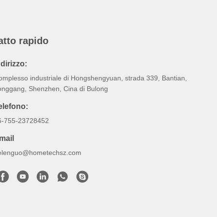
atto rapido
ndirizzo:
omplesso industriale di Hongshengyuan, strada 339, Bantian,
onggang, Shenzhen, Cina di Bulong
elefono:
6-755-23728452
mail
elenguo@hometechsz.com