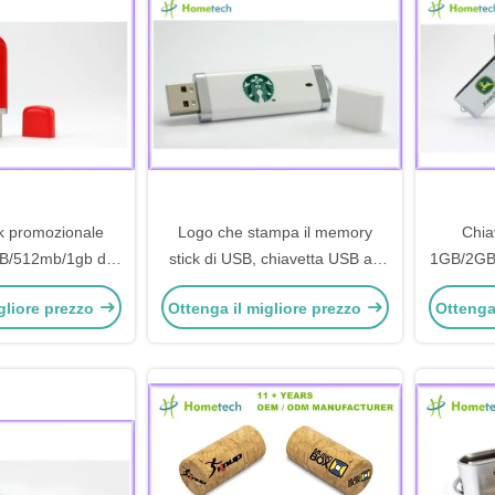
k promozionale
Logo che stampa il memory
Chia
/512mb/1gb di
stick di USB, chiavetta USB ad
1GB/2GB
 chiavetta USB 3,0
alta velocità di USB 3,0
della 
gliore prezzo
Ottenga il migliore prezzo
Ottenga
 regalo