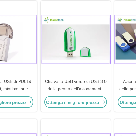
tta USB di PD019
Chiavetta USB verde di USB 3,0
Aziona
 mini bastone di
della penna dell'azionamento
della pe
ria dello Smart
dell'istantaneo di 1GB 32GB per
USB 3,0 d
gliore prezzo
Ottenga il migliore prezzo
Ottenga
hone
la scuola, ufficio