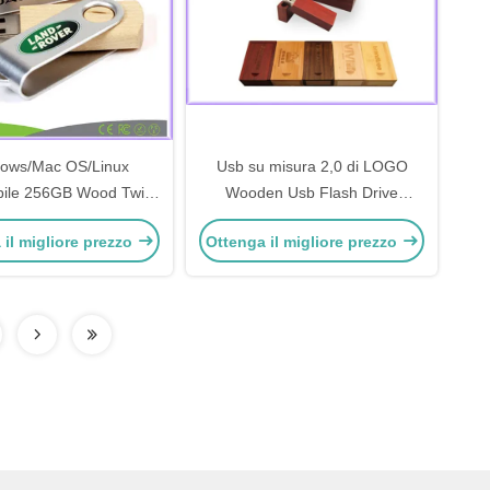
ows/Mac OS/Linux
Usb su misura 2,0 di LOGO
bile 256GB Wood Twist
Wooden Usb Flash Drive
h Drive con design in
90MB/S 8gb 16gb
 il migliore prezzo
Ottenga il migliore prezzo
legno classico