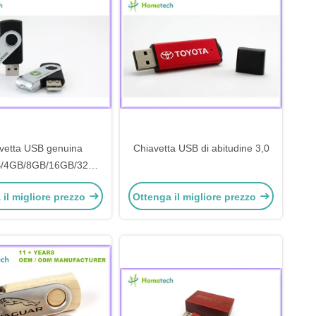
vetta USB genuina
Chiavetta USB di abitudine 3,0
/4GB/8GB/16GB/32GB
plastica 3,0 del chip
 il migliore prezzo
Ottenga il migliore prezzo