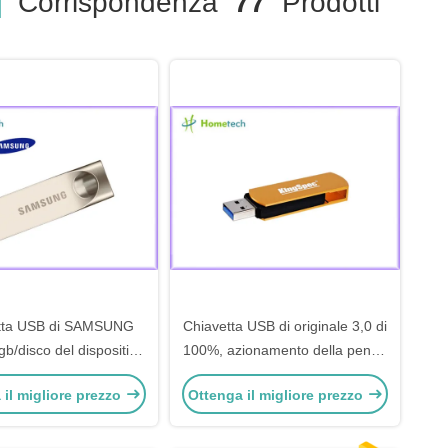
]
Corrispondenza
77
Prodotti
tta USB di SAMSUNG
Chiavetta USB di originale 3,0 di
b/disco del dispositivo
100%, azionamento della penna
iazione U con i materiali
di 64GB USB per il computer
 il migliore prezzo
Ottenga il migliore prezzo
a lega di alluminio
portatile della compressa