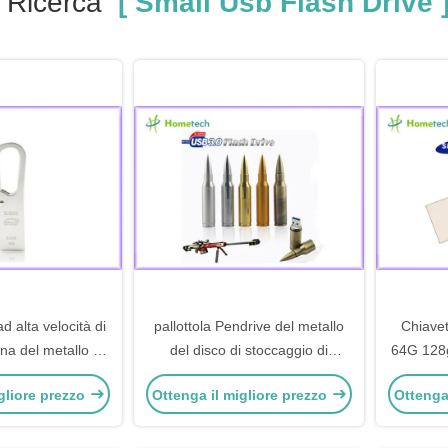
 Ricerca
[ Small Usb Flash Drive 
d alta velocità di
pallottola Pendrive del metallo
Chiave
na del metallo di
del disco di stoccaggio di
64G 128g
SB impermeabile
chiavetta USB di 8gb 16GB
di archiv
gliore prezzo
Ottenga il migliore prezzo
Ottenga
onamento 3,0
32gb 64gb 128gb 3,0
dell