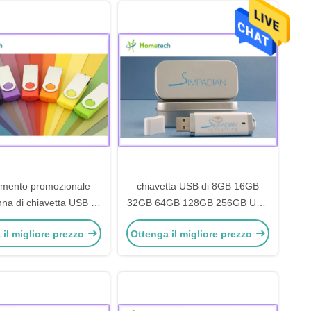
mento promozionale
chiavetta USB di 8GB 16GB
nna di chiavetta USB di
32GB 64GB 128GB 256GB USB
el regalo con il logo su
3,0
 il migliore prezzo
Ottenga il migliore prezzo
ordinazione