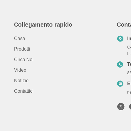
Collegamento rapido
Cont
Casa
I
C
Prodotti
L
Circa Noi
T
Video
8
Notizie
E
Contattici
h