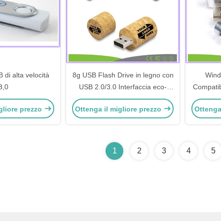
 di alta velocità
8g USB Flash Drive in legno con
Wind
3,0
USB 2.0/3.0 Interfaccia eco-
Compati
compatibile
USB Flas
gliore prezzo
Ottenga il migliore prezzo
Ottenga
1
2
3
4
5