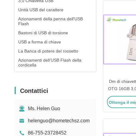
3,0 Chiavetta USB
Unità USB del carattere
Azionamenti della penna dell'USB
Flash
Bastoni di USB di torsione
USB a forma di chiave
La Banca di potere del rossetto
Azionamenti dell'USB Flash della
cordicella
Dm di chiave
OTG 16GB 3,0,
Contattici
USB di memo
Ottenga il mi
P
Ms. Helen Guo
helenguo@hometechsz.com
86-755-23728452