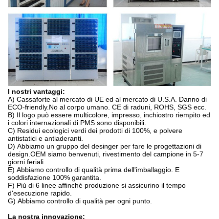
I nostri vantaggi:
A)
Cassaforte al mercato di UE ed al mercato di U.S.A. Danno di
ECO-friendly.No al corpo umano. CE di raduni, ROHS, SGS ecc.
B)
Il logo può essere multicolore, impresso, inchiostro riempito ed
i colori internazionali di PMS sono disponibili.
C)
Residui ecologici verdi dei prodotti di 100%, e polvere
antistatici e antiaderanti.
D)
Abbiamo un gruppo del desinger per fare le progettazioni di
design.OEM siamo benvenuti, rivestimento del campione in 5-7
giorni feriali.
E)
Abbiamo controllo di qualità prima dell'imballaggio. E
soddisfazione 100% garantita.
F)
Più di 6 linee affinchè produzione si assicurino il tempo
d'esecuzione rapido.
G)
Abbiamo controllo di qualità per ogni punto.
La nostra innovazione: