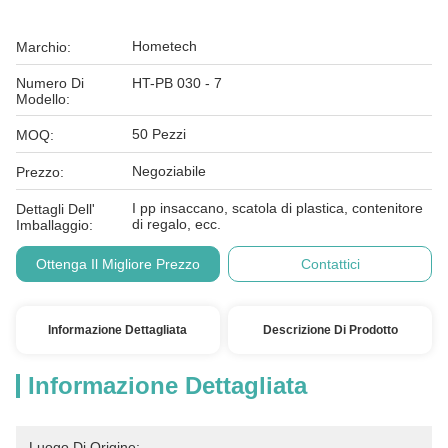
Hometech
Marchio:
Numero Di
HT-PB 030 - 7
Modello:
50 Pezzi
MOQ:
Negoziabile
Prezzo:
I pp insaccano, scatola di plastica, contenitore
Dettagli Dell'
di regalo, ecc.
Imballaggio:
Ottenga Il Migliore Prezzo
Contattici
Informazione Dettagliata
Descrizione Di Prodotto
Informazione Dettagliata
Luogo Di Origine: