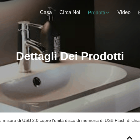
Casa
Circa Noi
Video
Prodotti
Dettagli Dei Prodotti
 su misura di USB 2.0 copre l'unità disco di memoria di USB Flash di ch