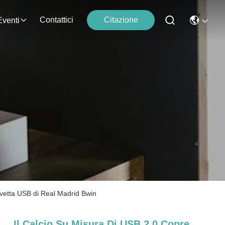
Contattici
Citazione
Eventi
iavetta USB di Real Madrid Bwin
Il Calcio Su Misura Di USB 2.0 Copre