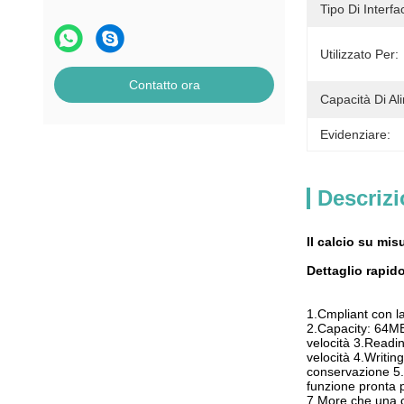
Tipo Di Interfa
Utilizzato Per:
Contatto ora
Capacità Di Al
Evidenziare:
Descrizi
Il calcio su mi
Dettaglio rapid
1.Cmpliant con la
2.Capacity: 64MB
velocità 3.Readi
velocità 4.Writi
conservazione 5.
funzione pronta p
7.More che una cr