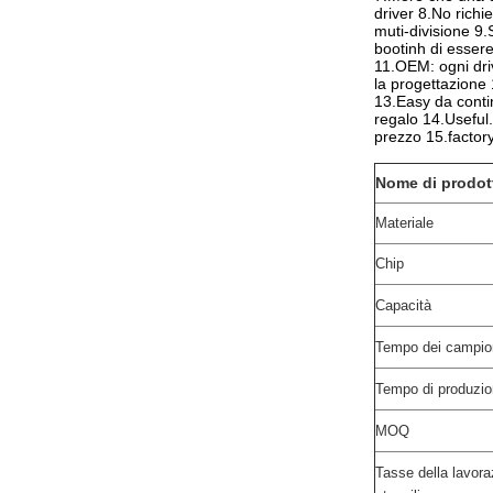
driver 8.No rich
muti-divisione 9
bootinh di esse
11.OEM: ogni driv
la progettazione
13.Easy da conti
regalo 14.Useful.
prezzo 15.factory
Nome di prodot
Materiale
Chip
Capacità
Tempo dei campio
Tempo di produzi
MOQ
Tasse della lavor