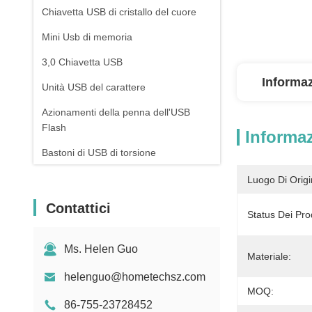
Chiavetta USB di cristallo del cuore
Mini Usb di memoria
3,0 Chiavetta USB
Informaz
Unità USB del carattere
Azionamenti della penna dell'USB
Flash
Informaz
Bastoni di USB di torsione
USB a forma di chiave
Luogo Di Origi
La Banca di potere del rossetto
Contattici
Status Dei Prod
Azionamenti dell'USB Flash della
cordicella
Ms. Helen Guo
Materiale:
helenguo@hometechsz.com
MOQ:
86-755-23728452