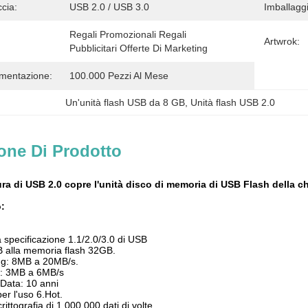
ccia:
USB 2.0 / USB 3.0
Imballagg
Regali Promozionali Regali 
Artwrok:
Pubblicitari Offerte Di Marketing
imentazione:
100.000 Pezzi Al Mese
Un'unità flash USB da 8 GB
, 
Unità flash USB 2.0
one Di Prodotto
sura di USB 2.0 copre l'unità disco di memoria di USB Flash della 
o:
 specificazione 1.1/2.0/3.0 di USB
 alla memoria flash 32GB.
ng: 8MB a 20MB/s.
ng: 3MB a 6MB/s
Data: 10 anni
er l'uso 6.Hot.
ittografia di 1.000.000 dati di volte