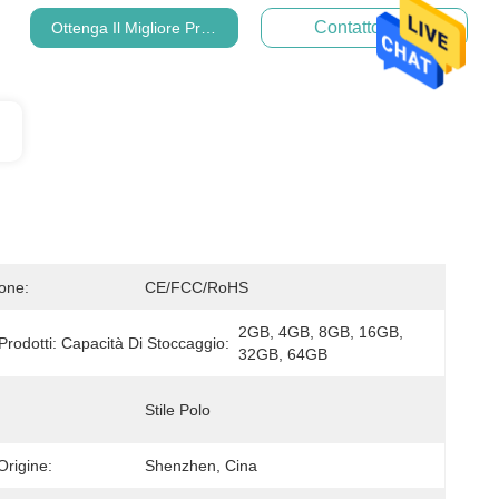
Contatto Ora
Ottenga Il Migliore Prezzo
ione:
CE/FCC/RoHS
2GB, 4GB, 8GB, 16GB, 
Prodotti: Capacità Di Stoccaggio:
32GB, 64GB
Stile Polo
Origine:
Shenzhen, Cina