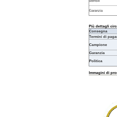
utensili
Garanzia
Più dettagli cir
Consegna
Termini di pag
Campione
Garanzia
Politica
Immagini di pro