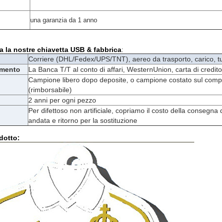
una garanzia da 1 anno
ca la nostre chiavetta USB & fabbrica
:
Corriere (DHL/Fedex/UPS/TNT), aereo da trasporto, carico, tut
amento
La Banca T/T al conto di affari, WesternUnion, carta di credit
Campione libero dopo deposite, o campione costato sul comp
(rimborsabile)
2 anni per ogni pezzo
Per difettoso non artificiale, copriamo il costo della consegna d
andata e ritorno per la sostituzione
dotto: