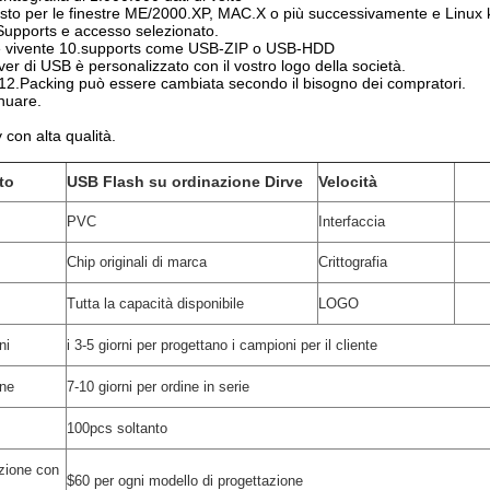
iesto per le finestre ME/2000.XP, MAC.X o più successivamente e Linux
.Supports e accesso selezionato.
re vivente 10.supports come USB-ZIP o USB-HDD
er di USB è personalizzato con il vostro logo della società.
 12.Packing può essere cambiata secondo il bisogno dei compratori.
nuare.
 con alta qualità.
to
USB Flash su ordinazione Dirve
Velocità
PVC
Interfaccia
Chip originali di marca
Crittografia
Tutta la capacità disponibile
LOGO
ni
i 3-5 giorni per progettano i campioni per il cliente
one
7-10 giorni per ordine in serie
100pcs soltanto
azione con
$60 per ogni modello di progettazione