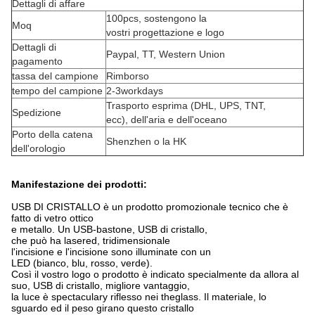
Dettagli di affare
100pcs, sostengono la
Moq
vostri progettazione e logo
Dettagli di
Paypal, TT, Western Union
pagamento
tassa del campione
Rimborso
tempo del campione
2-3workdays
Trasporto esprima (DHL, UPS, TNT,
Spedizione
ecc), dell'aria e dell'oceano
Porto della catena
Shenzhen o la HK
dell'orologio
Manifestazione dei prodotti:
USB DI CRISTALLO è un prodotto promozionale tecnico che è
fatto di vetro ottico
e metallo. Un USB-bastone, USB di cristallo,
che può ha lasered, tridimensionale
l'incisione e l'incisione sono illuminate con un
LED (bianco, blu, rosso, verde).
Così il vostro logo o prodotto è indicato specialmente da allora al
suo, USB di cristallo, migliore vantaggio,
la luce è spectaculary riflesso nei theglass. Il materiale, lo
sguardo ed il peso girano questo cristallo