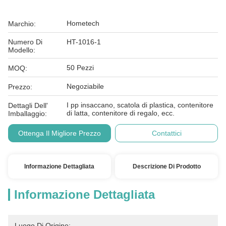
Hometech
Marchio:
Numero Di
HT-1016-1
Modello:
50 Pezzi
MOQ:
Negoziabile
Prezzo:
I pp insaccano, scatola di plastica, contenitore
Dettagli Dell'
di latta, contenitore di regalo, ecc.
Imballaggio:
Ottenga Il Migliore Prezzo
Contattici
Informazione Dettagliata
Descrizione Di Prodotto
Informazione Dettagliata
Luogo Di Origine: