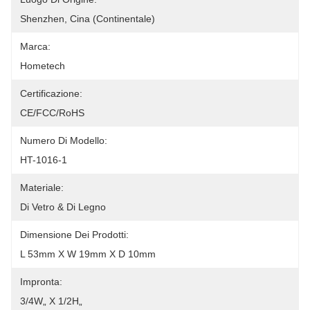
Shenzhen, Cina (continentale)
Marca:
Hometech
Certificazione:
CE/FCC/RoHS
Numero Di Modello:
HT-1016-1
Materiale:
Di Vetro & Di Legno
Dimensione Dei Prodotti:
L 53mm X W 19mm X D 10mm
Impronta:
3/4W„ X 1/2H„